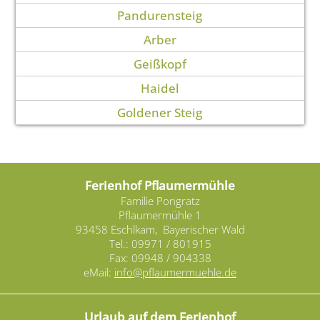
Pandurensteig
Arber
Geißkopf
Haidel
Goldener Steig
Ferienhof Pflaumermühle
Familie Pongratz
Pflaumermühle 1
93458 Eschlkam, Bayerischer Wald
Tel.: 09971 / 801915
Fax: 09948 / 904338
eMail:
info@pflaumermuehle.de
Urlaub auf dem Ferienhof