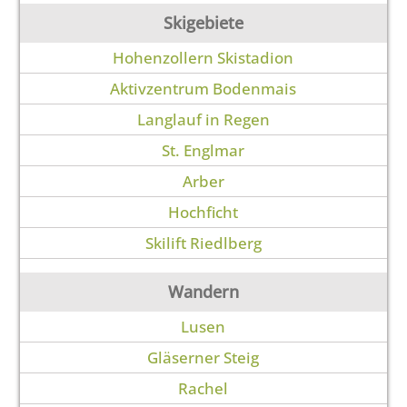
Skigebiete
Hohenzollern Skistadion
Aktivzentrum Bodenmais
Langlauf in Regen
St. Englmar
Arber
Hochficht
Skilift Riedlberg
Wandern
Lusen
Gläserner Steig
Rachel