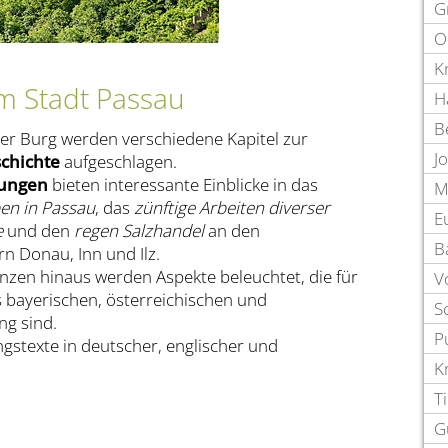
G
O
K
 Stadt Passau
H
B
r Burg werden verschiedene Kapitel zur
J
chichte
aufgeschlagen.
lungen
bieten interessante Einblicke in das
M
ben in Passau
, das
zünftige Arbeiten diverser
E
e
und den
regen Salzhandel
an den
B
n Donau, Inn und Ilz.
nzen hinaus werden Aspekte beleuchtet, die für
V
s bayerischen, österreichischen und
S
g sind.
P
gstexte in deutscher, englischer und
K
T
G