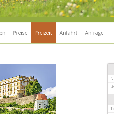
en
Preise
Freizeit
Anfahrt
Anfrage
N
B
T