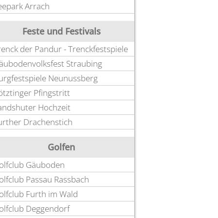
eepark Arrach
Feste und Festivals
renck der Pandur - Trenckfestspiele
äubodenvolksfest Straubing
urgfestspiele Neunussberg
ötztinger Pfingstritt
andshuter Hochzeit
urther Drachenstich
Golfen
olfclub Gäuboden
olfclub Passau Rassbach
olfclub Furth im Wald
olfclub Deggendorf