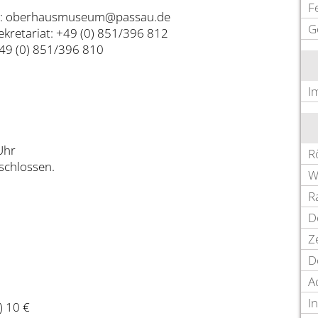
F
l: oberhausmuseum@passau.de
G
Sekretariat: +49 (0) 851/396 812
+49 (0) 851/396 810
I
Uhr
R
schlossen.
W
R
D
Z
D
A
I
) 10 €