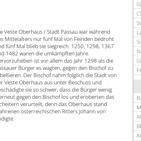
G
C
S
ie Veste Oberhaus / Stadt Passau war während
L
s Mittelalters nur fünf Mal von Feinden bedroht
S
d fünf Mal blieb sie siegreich. 1250, 1298, 1367
N
nd 1482 waren die umkämpften Jahre.
rvorzuheben ist vor allem das Jahr 1298 als die
G
ssauer Bürger es wagten, gegen den Bischof zu
F
bellieren. Der Bischof nahm folglich die Stadt von
er Veste Oberhaus aus unter Beschuss und
schädigte sie so schwer, dass die Bürger wenig
 erneut gegen den Bischof los und eroberten das
B
cheitern verurteilt, denn das Oberhaus stand
M
hrenen österreichischen Ritters Johann von
A
idigte.
B
A