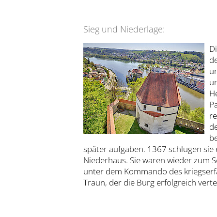
Sieg und Niederlage:
D
de
un
u
He
Pa
re
d
be
später aufgaben. 1367 schlugen sie
Niederhaus. Sie waren wieder zum S
unter dem Kommando des kriegserfa
Traun, der die Burg erfolgreich verte