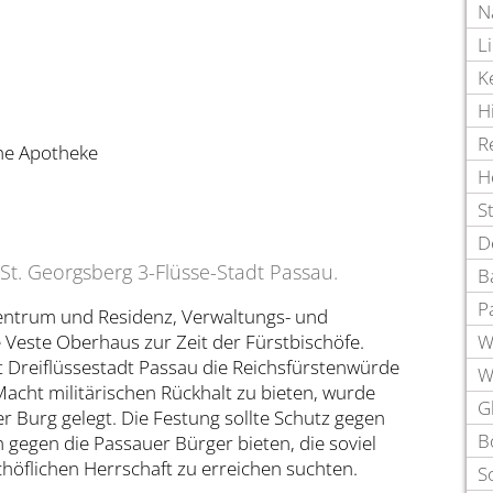
N
L
K
H
R
che Apotheke
H
S
D
St. Georgsberg 3-Flüsse-Stadt Passau.
B
P
zentrum und Residenz, Verwaltungs- und
e Veste Oberhaus zur Zeit der Fürstbischöfe.
W
ift Dreiflüssestadt Passau die Reichsfürstenwürde
W
cht militärischen Rückhalt zu bieten, wurde
G
r Burg gelegt. Die Festung sollte Schutz gegen
B
 gegen die Passauer Bürger bieten, die soviel
chöflichen Herrschaft zu erreichen suchten.
S