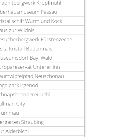
raphitbergwerk Kropfmühl
berhausmuseum Passau
ristallschiff Wurm und Köck
aus zur Wildnis
esucherbergwerk Fürstenzeche
oska Kristall Bodenmais
useumsdorf Bay. Wald
uropareservat Unterer Inn
aumwipfelpfad Neuschönau
ogelpark Irgenöd
chnapsbrennerei Liebl
ullman-City
rummau
iergarten Straubing
ut Aiderbichl