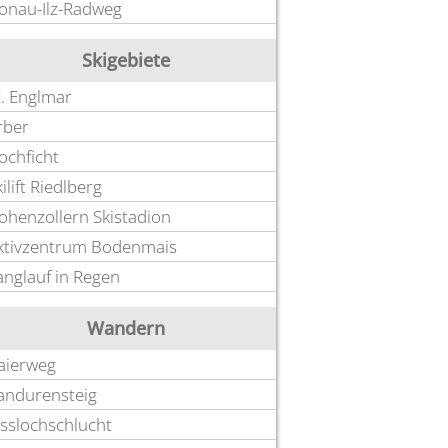
onau-Ilz-Radweg
Skigebiete
t. Englmar
rber
ochficht
ilift Riedlberg
ohenzollern Skistadion
ktivzentrum Bodenmais
anglauf in Regen
Wandern
aierweg
andurensteig
isslochschlucht