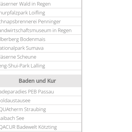
läserner Wald in Regen
hurpfalzpark Loifling
chnapsbrennerei Penninger
andwirtschaftsmuseum in Regen
ilberberg Bodenmais
ationalpark Sumava
läserne Scheune
eng-Shui-Park Lalling
Baden und Kur
adeparadies PEB Passau
oldaustausee
QUAtherm Straubing
laibach See
QACUR Badewelt Kötzting