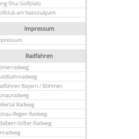
eng Shui Golfplatz
olfclub am Nationalpark
Impressum
mpressum
Radfahren
ömerradweg
aldbahnradweg
adfahren Bayern / Böhmen
onauradweg
ellertal Radweg
onau-Regen Radweg
dalbert-Stifter-Radweg
nnradweg