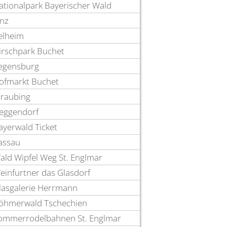
ationalpark Bayerischer Wald
inz
elheim
irschpark Buchet
egensburg
ofmarkt Buchet
traubing
eggendorf
ayerwald Ticket
assau
ald Wipfel Weg St. Englmar
einfurtner das Glasdorf
lasgalerie Herrmann
öhmerwald Tschechien
ommerrodelbahnen St. Englmar