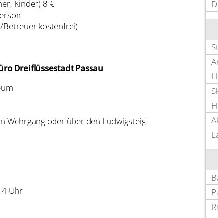
er, Kinder) 8 €
D
Person
/Betreuer kostenfrei)
S
A
ro Dreiflüssestadt Passau
H
eum
Sk
H
A
n Wehrgang oder über den Ludwigsteig
L
B
14 Uhr
P
R