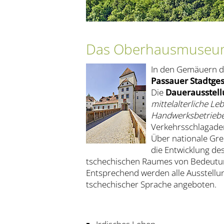
Das Oberhausmuseum
In den Gemäuern de
Passauer Stadtges
Die
Dauerausstel
mittelalterliche Le
Handwerksbetrieb
Verkehrsschlagader
Über nationale Gre
die Entwicklung de
tschechischen Raumes von Bedeutun
Entsprechend werden alle Ausstellun
tschechischer Sprache angeboten.