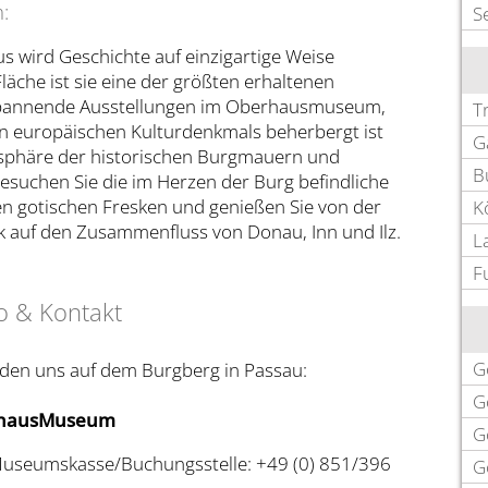
:
S
us wird Geschichte auf einzigartige Weise
äche ist sie eine der größten erhaltenen
 spannende Ausstellungen im Oberhausmuseum,
T
n europäischen Kulturdenkmals beherbergt ist
G
mosphäre der historischen Burgmauern und
B
esuchen Sie die im Herzen der Burg befindliche
en gotischen Fresken und genießen Sie von der
K
ck auf den Zusammenfluss von Donau, Inn und Ilz.
L
F
o & Kontakt
G
inden uns auf dem Burgberg in Passau:
G
hausMuseum
G
 Museumskasse/Buchungsstelle: +49 (0) 851/396
G