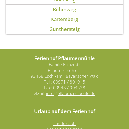
Böhmweg
Kaitersberg
Gunthersteig
Ferienhof Pflaumermühle
Familie Pongratz
Pflaumermühle 1
93458 Eschlkam, Bayerischer Wald
Tel.: 09971 / 801915
Fax: 09948 / 904338
eMail:
info@pflaumermuehle.de
Urlaub auf dem Ferienhof
Landurlaub