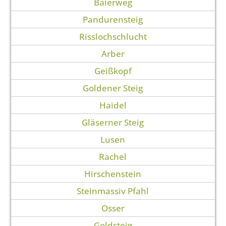
Baierweg
Pandurensteig
Risslochschlucht
Arber
Geißkopf
Goldener Steig
Haidel
Gläserner Steig
Lusen
Rachel
Hirschenstein
Steinmassiv Pfahl
Osser
Goldsteig