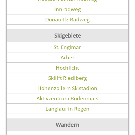
Innradweg
Donau-Ilz-Radweg
Skigebiete
St. Englmar
Arber
Hochficht
Skilift Riedlberg
Hohenzollern Skistadion
Aktivzentrum Bodenmais
Langlauf in Regen
Wandern